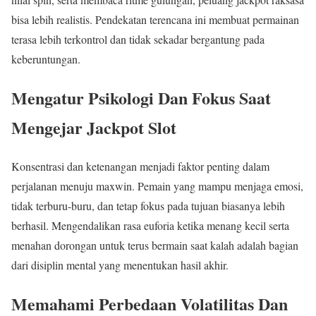
bisa lebih realistis. Pendekatan terencana ini membuat permainan
terasa lebih terkontrol dan tidak sekadar bergantung pada
keberuntungan.
Mengatur Psikologi Dan Fokus Saat
Mengejar Jackpot Slot
Konsentrasi dan ketenangan menjadi faktor penting dalam
perjalanan menuju maxwin. Pemain yang mampu menjaga emosi,
tidak terburu-buru, dan tetap fokus pada tujuan biasanya lebih
berhasil. Mengendalikan rasa euforia ketika menang kecil serta
menahan dorongan untuk terus bermain saat kalah adalah bagian
dari disiplin mental yang menentukan hasil akhir.
Memahami Perbedaan Volatilitas Dan