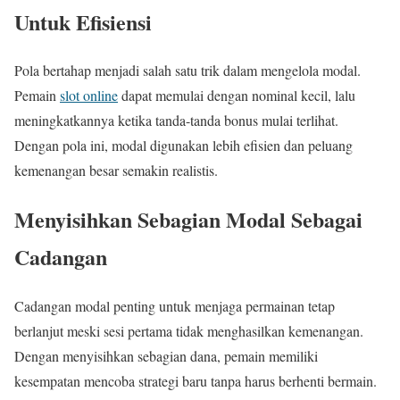
Untuk Efisiensi
Pola bertahap menjadi salah satu trik dalam mengelola modal.
Pemain
slot online
dapat memulai dengan nominal kecil, lalu
meningkatkannya ketika tanda-tanda bonus mulai terlihat.
Dengan pola ini, modal digunakan lebih efisien dan peluang
kemenangan besar semakin realistis.
Menyisihkan Sebagian Modal Sebagai
Cadangan
Cadangan modal penting untuk menjaga permainan tetap
berlanjut meski sesi pertama tidak menghasilkan kemenangan.
Dengan menyisihkan sebagian dana, pemain memiliki
kesempatan mencoba strategi baru tanpa harus berhenti bermain.