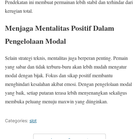
Pendekatan ini membuat permainan lebih stabil dan terhindar dari
kerugian total.
Menjaga Mentalitas Positif Dalam
Pengelolaan Modal
Selain strategi teknis, mentalitas juga berperan penting. Pemain
yang sabar dan tidak terburu-buru akan lebih mudah mengatur
modal dengan bijak. Fokus dan sikap positif membantu
menghindari kesalahan akibat emosi. Dengan pengelolaan modal
yang baik, setiap putaran terasa lebih menyenangkan sekaligus
membuka peluang menuju maxwin yang diinginkan.
Categories:
slot