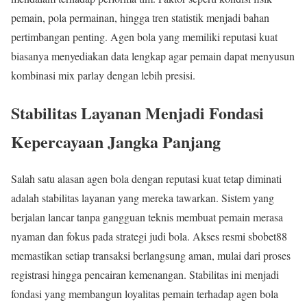
pemain, pola permainan, hingga tren statistik menjadi bahan
pertimbangan penting. Agen bola yang memiliki reputasi kuat
biasanya menyediakan data lengkap agar pemain dapat menyusun
kombinasi mix parlay dengan lebih presisi.
Stabilitas Layanan Menjadi Fondasi
Kepercayaan Jangka Panjang
Salah satu alasan agen bola dengan reputasi kuat tetap diminati
adalah stabilitas layanan yang mereka tawarkan. Sistem yang
berjalan lancar tanpa gangguan teknis membuat pemain merasa
nyaman dan fokus pada strategi judi bola. Akses resmi sbobet88
memastikan setiap transaksi berlangsung aman, mulai dari proses
registrasi hingga pencairan kemenangan. Stabilitas ini menjadi
fondasi yang membangun loyalitas pemain terhadap agen bola