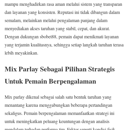
mampu menghadirkan rasa aman melalui sistem yang transparan
dan layanan yang konsisten. Reputasi ini tidak dibangun dalam
semalam, melainkan melalui pengalaman panjang dalam
menyediakan akses taruhan yang stabil, cepat, dan akurat.
Dengan dukungan sbobet88, pemain dapat menikmati layanan
yang terjamin kualitasnya, sehingga setiap langkah taruhan terasa
lebih meyakinkan.
Mix Parlay Sebagai Pilihan Strategis
Untuk Pemain Berpengalaman
Mix parlay dikenal sebagai salah satu bentuk taruhan yang
menantang karena menggabungkan beberapa pertandingan
sekaligus. Pemain berpengalaman memanfaatkan strategi ini
untuk meningkatkan peluang keuntungan dengan analisis
mendalam terhadap performa tim. Faktor seperti kondisi fisik