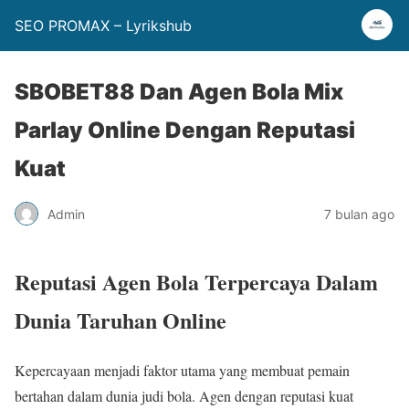
SEO PROMAX – Lyrikshub
SBOBET88 Dan Agen Bola Mix
Parlay Online Dengan Reputasi
Kuat
Admin
7 bulan ago
Reputasi Agen Bola Terpercaya Dalam
Dunia Taruhan Online
Kepercayaan menjadi faktor utama yang membuat pemain
bertahan dalam dunia judi bola. Agen dengan reputasi kuat